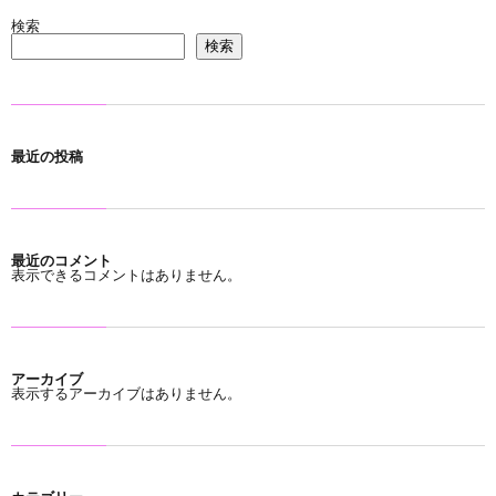
検索
い
ラ
運
検索
合
イ
営
わ
バ
会
最近の投稿
せ
シ
社
最近のコメント
ー
表示できるコメントはありません。
ポ
アーカイブ
リ
表示するアーカイブはありません。
シ