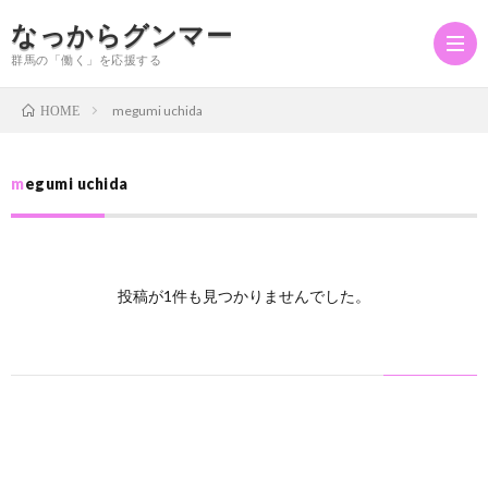
なっからグンマー
群馬の「働く」を応援する
megumi uchida
HOME
ホ
megumi uchida
ー
働
ム
く
食
投稿が1件も見つかりませんでした。
べ
住
る
む
お
問
プ